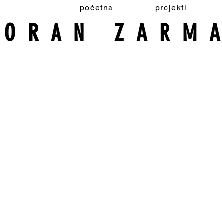
početna
projekti
MORAN ZARM